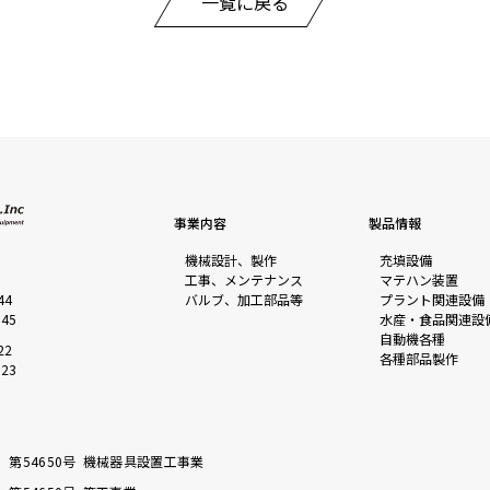
一覧に戻る
事業内容
製品情報
機械設計、製作
充填設備
1
工事、メンテナンス
マテハン装置
44
バルブ、加工部品等
プラント関連設備
045
水産・食品関連設
自動機各種
22
各種部品製作
823
）第54650号 機械器具設置工事業